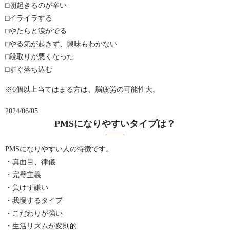
⬜︎朝起きるのが辛い
⬜︎イライラする
⬜︎やたらと涙がでる
⬜︎やる気が起きず、興味もわかない
⬜︎段取りが悪くなった
⬜︎すぐ落ち込む
※6個以上当てはまる方は、脳疲労の可能性大。
2024/06/05
PMSになりやすいタイプは？
PMSになりやすい人の特徴です。
・真面目、律儀
・完璧主義
・負けず嫌い
・我慢するタイプ
・こだわりが強い
・生活リズムが変則的