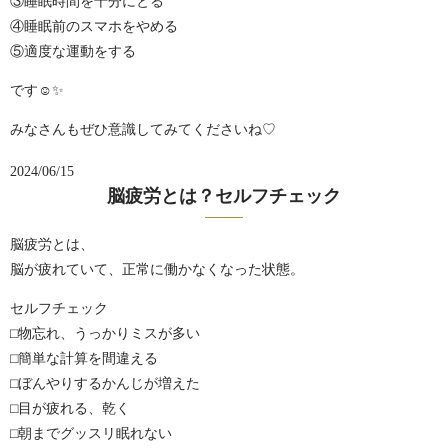
③睡眠時間を十分にとる
④睡眠前のスマホをやめる
⑤適度な運動をする
です☺️✨
みなさんもぜひ意識してみてくださいね♡
2024/06/15
脳疲労とは？セルフチェック
脳疲労とは、
脳が疲れていて、正常に働かなくなった状態。
セルフチェック
⬜︎物忘れ、うっかりミスが多い
⬜︎簡単な計算を間違える
⬜︎ぼんやりするかんじが増えた
⬜︎目が疲れる、乾く
⬜︎朝までグッスリ眠れない